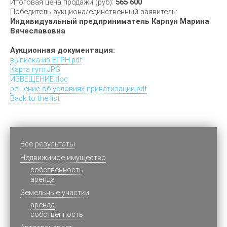
Итоговая цена продажи (руб):
565 600
Победитель аукциона/единственный заявитель:
Индивидуальный предприниматель Карпун Марина
Вячеславовна
Аукционная документация:
выписка из ЕГРН.pdf
Карта гугл.JPG
ИЗВЕЩЕНИЕ.doc
решение об условиях приватизации.pdf
Back to the list
Все результаты
Недвижимое имущество
cобственность
аренда
Земельные участки
аренда
собственность