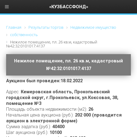
«КУЗБАССФОНД»
Главная
Результаты торгов
Недвижимое имущество
cобственность
Нежилое помещение, пл. 26 кв.м, кадастровый
№42:32:0101017:4137
Нежилое помещение, пл. 26 кв.м, кадастровый
№42:32:0101017:4137
Аукцион был проведен:18.02.2022
Адрес:
Кемеровская область, Прокопьевский
городской округ, г.Прокопьевск, ул.Коксовая, 38,
помещение №3
Площадь объекта недвижимости (м2):
26
Начальная цена аукциона (руб.):
202 000 (проводится
аукцион в электронной форме)
Сумма задатка (руб.):
40400
Шаг аукциона (руб.):
10100