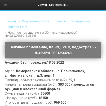
«КУЗБАССФОНД»
Главная
Результаты торгов
Недвижимое имущество
cобственность
Нежилое помещение, пл. 39,1 кв.м, кадастровый
№42:32:0103013:33243
Нежилое помещение, пл. 39,1 кв.м, кадастровый
№42:32:0103013:33243
Аукцион был проведен:18.02.2022
Адрес:
Кемеровская область, г. Прокопьевск,
ул.Институтская, д.3, пом. 1п
Площадь объекта недвижимости (м2):
39,1
Начальная цена аукциона (руб.):
303 000 (проводится
аукцион в электронной форме)
Сумма задатка (руб.):
60600
Шаг аукциона (руб.):
15150
Итоговая цена продажи (руб):
969 600