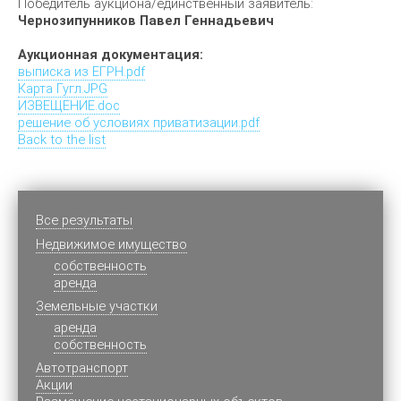
Победитель аукциона/единственный заявитель:
Чернозипунников Павел Геннадьевич
Аукционная документация:
выписка из ЕГРН.pdf
Карта Гугл.JPG
ИЗВЕЩЕНИЕ.doc
решение об условиях приватизации.pdf
Back to the list
Все результаты
Недвижимое имущество
cобственность
аренда
Земельные участки
аренда
собственность
Автотранспорт
Акции