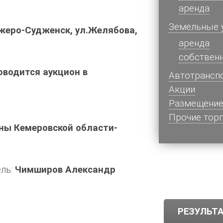
аренда
Земельные 
нжеро-Судженск, ул.Желябова,
аренда
собствен
оводится аукцион в
Автотрансп
Акции
Размещение
Прочие тор
ны Кемеровской области-
ель:
Чимширов Александр
РЕЗУЛЬТА