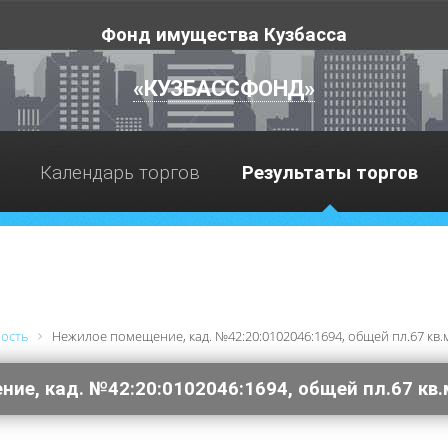
Фонд имущества Кузбасса
«КУЗБАССФОНД»
Календарь торгов
Результаты торгов
ность
Нежилое помещение, кад. №42:20:0102046:1694, общей пл.67 кв.
ие, кад. №42:20:0102046:1694, общей пл.67 кв.