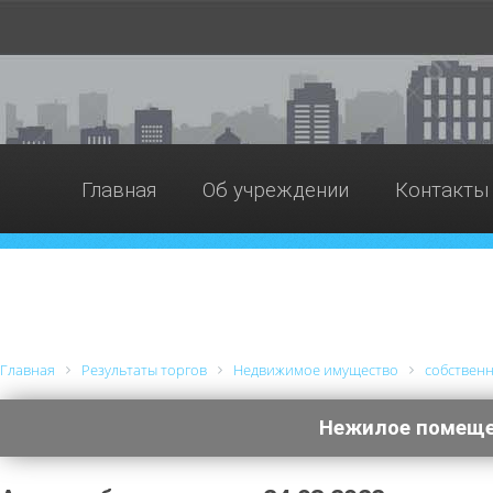
Главная
Об учреждении
Контакты
Главная
Результаты торгов
Недвижимое имущество
cобствен
Нежилое помещен