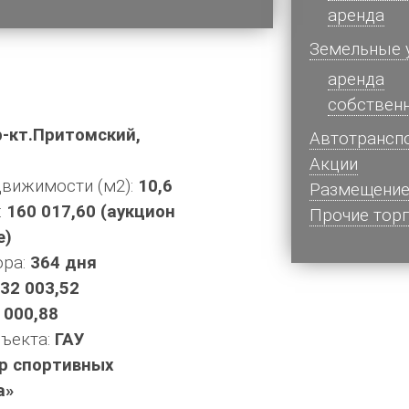
аренда
Земельные 
аренда
собствен
р-кт.Притомский,
Автотрансп
Акции
вижимости (м2):
10,6
Размещение
:
160 017,60 (аукцион
Прочие тор
е)
ора:
364 дня
32 003,52
 000,88
ъекта:
ГАУ
р спортивных
а»