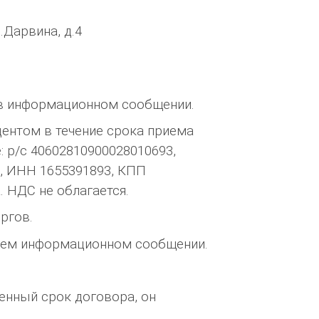
.Дарвина, д.4
ы в информационном сообщении.
дентом в течение срока приема
 р/с 40602810900028010693,
5, ИНН 1655391893, КПП
A. НДС не облагается.
ргов.
ющем информационном сообщении.
ленный срок договора, он