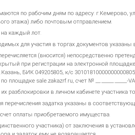
аются по рабочим дням по адресу: г.Кемерово, ул
вого этажа) либо почтовым отправлением.
 на каждый лот.
ходимых для участия в торгах документов указан
перечисляется (вносится) непосредственно претен
крытый при регистрации на электронной площадке:
г.Казань, БИК 049205805, к/с 3010181000000000080
 площадке sale.zakazrf.ru, счет № __._____._____-V
их разблокировки в личном кабинете участника то
ля перечисления задатка указаны в соответству
 счет оплаты приобретаемого имущества.
динственного участника) от заключения в установ
ора и задаток ему не возвращается.