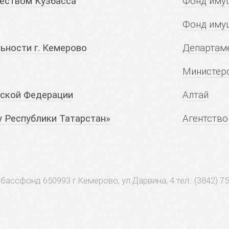
еством Кузбасса
Фонд имущ
Фонд иму
ьности г. Кемерово
Департаме
Министерс
йской Федерации
Алтай
у Республики Татарстан»
Агентство
бассфонд 650993 г.Кемерово, ул.Дарвина, 4 тел.: (3842) 75