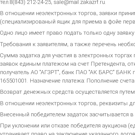
тел.8(843) 212-24-25, sale@mail.zakazrf.ru.
В отношении неэлектронных торгов, заявки приним
(специализированый ящик для приема в фойе пер
Одно лицо имеет право подать только одну заявку
Требования к заявителям, а также перечень необ
Сумма задатка для участия в электронных торгах 
заявок единым платежом на счет Претендента, от
получатель АО "АГЗРТ", банк ПАО "АК БАРС" БАНК 
165501001. Назначение платежа: Пополнение счета по
Возврат денежных средств осуществляется путем 
В отношении неэлектронных торгов, реквизиты д
Внесенный победителем задаток засчитывается в
При уклонении или отказе победителя аукциона (е
утрачивает право на заключение указанного догов